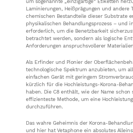
um sogenannte „einzigartige“ Etiketten herzu
Laminierungen, Heißprägungen und andere T
chemischen Bestandteile dieser Substrate e
physikalischen Behandlungsprozess – und in
erforderlich, um die Benetzbarkeit sicherzust
betrachtet werden, sondern als logische En
Anforderungen anspruchsvollerer Materialien
Als Erfinder und Pionier der Oberflächenbeh
technologische Spektrum anzubieten, um all
einfachen Gerät mit geringem Stromverbrauc
kürzlich für die Hochleistungs-Korona-Behan
haben. Die C8 enthält, wie der Name schon s
effizienteste Methode, um eine Hochleistung
durchzuführen.
Das wahre Geheimnis der Korona-Behandlung 
und hier hat Vetaphone ein absolutes Alleins