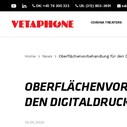
DK: +45 76 300 333
US: (312) 803-3691
sa
CORONA TREATERS
Home
News
Oberflächenvorbehandlung für den D
OBERFLÄCHENVOR
DEN DIGITALDRUC
19.05.2020