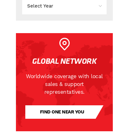
GLOBAL NETWORK
Worldwide coverage with local
sales & support
representatives.
FIND ONE NEAR YOU