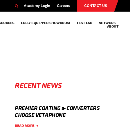
EARCH
Academy Login
Careers
CONTACT US
SOURCES
FULLY EQUIPPED SHOWROOM
TEST LAB
NETWORK
ABOUT
Resources
Knowledge
Technical
Surface
Case
FAQs
Knowledge
News
Abou
Team
About
Why
Sustainab
History
Centre
Whitepapers
Treatment
Studies
Sharing
Vetapho
Vetapho
Insights
RECENT NEWS
PREMIER COATING & CONVERTERS
CHOOSE VETAPHONE
READ MORE