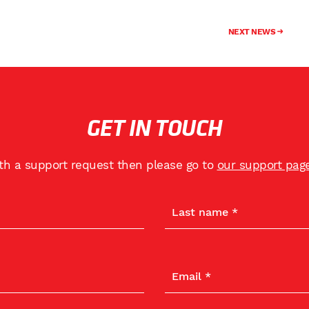
NEXT NEWS
GET IN TOUCH
ith a support request then please go to
our support pag