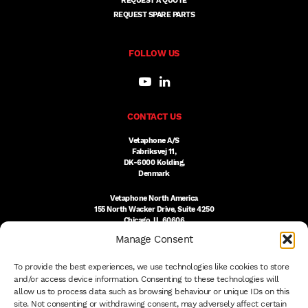
REQUEST A QUOTE
REQUEST SPARE PARTS
FOLLOW US
CONTACT US
Vetaphone A/S
Fabriksvej 11,
DK-6000 Kolding,
Denmark
Vetaphone North America
155 North Wacker Drive, Suite 4250
Chicago, IL 60606
USA
Manage Consent
DK:
+45 76 300 333
To provide the best experiences, we use technologies like cookies to store
US:
(312) 803-3691
sales@vetaphone.com
and/or access device information. Consenting to these technologies will
allow us to process data such as browsing behaviour or unique IDs on this
site. Not consenting or withdrawing consent, may adversely affect certain