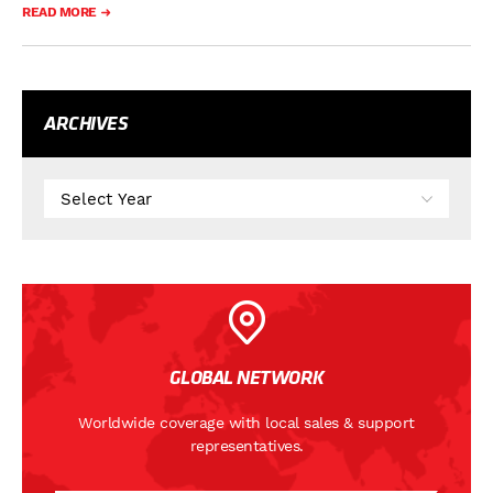
READ MORE
ARCHIVES
GLOBAL NETWORK
Worldwide coverage with local sales & support
representatives.